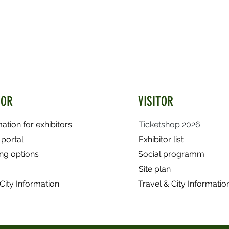
TOR
VISITOR
mation for exhibitors
Ticketshop 2026
 portal
Exhibitor list
ing options
Social programm
Site plan
City Information
​Travel & City Informatio