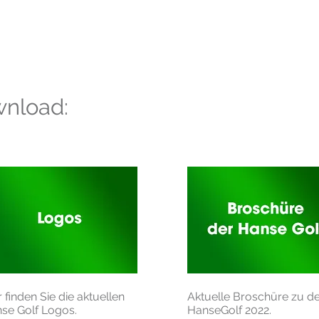
wnload:
r finden Sie die aktuellen
Aktuelle Broschüre zu d
se Golf Logos.
HanseGolf 2022.