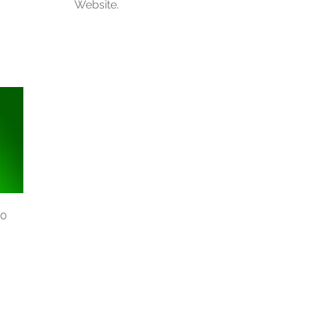
Website.
20
u