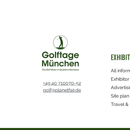
EXHIBI
All infor
Exhibitor
+49 40 710070-52
Advertis
golf@planetfair.de
Site plan
Travel & 