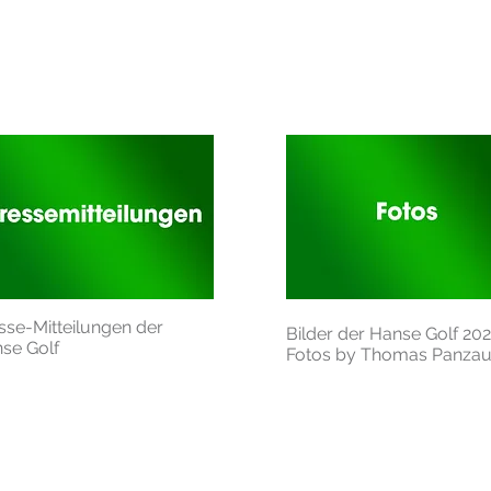
sse-Mitteilungen der
Bilder der Hanse Golf 20
se Golf
Fotos by Thomas Panza