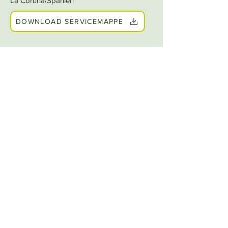
La Coruna/Spanien
DOWNLOAD SERVICEMAPPE
MEHR ÜBER DEN
AUSSTELLER ERFAHREN