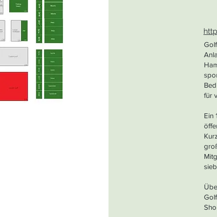
htt
Golf
Anla
Ham
spor
Bed
für 
Ein 
öffe
Kurz
groß
Mit
sie
Über
Golf
Sho