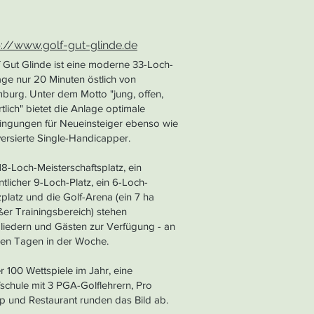
p://www.golf-gut-glinde.de
 Gut Glinde ist eine moderne 33-Loch-
ge nur 20 Minuten östlich von
burg. Unter dem Motto "jung, offen,
tlich" bietet die Anlage optimale
ingungen für Neueinsteiger ebenso wie
versierte Single-Handicapper.
18-Loch-Meisterschaftsplatz, ein
ntlicher 9-Loch-Platz, ein 6-Loch-
platz und die Golf-Arena (ein 7 ha
er Trainingsbereich) stehen
gliedern und Gästen zur Verfügung - an
ben Tagen in der Woche.
 100 Wettspiele im Jahr, eine
schule mit 3 PGA-Golflehrern, Pro
p und Restaurant runden das Bild ab.