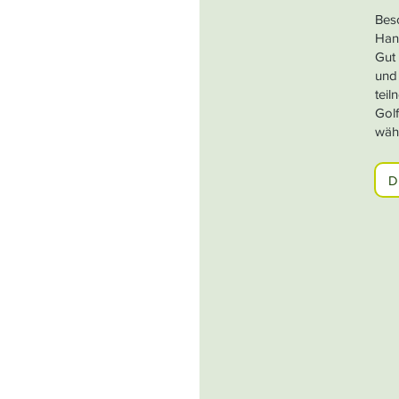
Bes
Han
Gut
und
tei
Golf
wäh
D