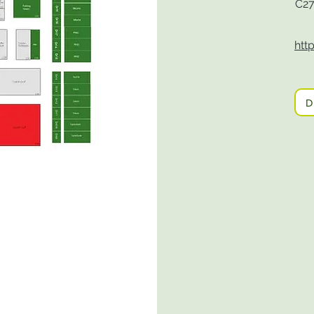
C2
htt
D