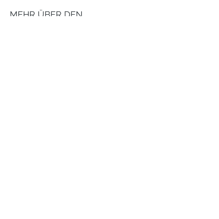
MEHR ÜBER DEN
AUSSTELLER ERFAHREN